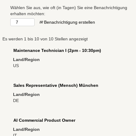
Wählen Sie aus, wie oft (in Tagen) Sie eine Benachrichtigung
erhalten möchten:
Benachrichtigung erstellen
Suchergebnisse
Es werden 1 bis 10 von 10 Stellen angezeigt
für
Stellenbezeichnung
Drücken
Maintenance Technician I (2pm - 10:30pm)
"Italy".
Sie
Es
Land/Region
die
werden
US
Leertaste,
1
um
bis
die
10
Stellenbezeichnung
Drücken
Sales Representative (Mensch) München
Stelleninformationen
von
Sie
vollständig
10
Land/Region
die
anzuzeigen.
Stellen
DE
Leertaste,
angezeigt
um
Verwenden
die
Sie
Stellenbezeichnung
Drücken
AI Commercial Product Owner
Stelleninformationen
die
Sie
vollständig
Land/Region
Tabulatortaste,
die
anzuzeigen.
IT
um