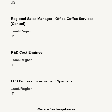
anzuzeigen.
US
Leertaste,
um
die
Stellenbezeichnung
Drücken
Regional Sales Manager - Office Coffee Services
Stelleninformationen
Sie
(Central)
vollständig
die
anzuzeigen.
Land/Region
Leertaste,
US
um
die
Stelleninformationen
Stellenbezeichnung
Drücken
R&D Cost Engineer
vollständig
Sie
anzuzeigen.
Land/Region
die
IT
Leertaste,
um
die
Stellenbezeichnung
Drücken
ECS Process Improvement Specialist
Stelleninformationen
Sie
vollständig
Land/Region
die
anzuzeigen.
IT
Leertaste,
um
die
Weitere Suchergebnisse
Stelleninformationen